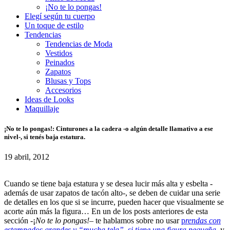
¡No te lo pongas!
Elegí según tu cuerpo
Un toque de estilo
Tendencias
Tendencias de Moda
Vestidos
Peinados
Zapatos
Blusas y Tops
Accesorios
Ideas de Looks
Maquillaje
¡No te lo pongas!: Cinturones a la cadera -o algún detalle llamativo a ese
nivel-, si tenés baja estatura.
19 abril, 2012
Cuando se tiene baja estatura y se desea lucir más alta y esbelta -
además de usar zapatos de tacón alto-, se deben de cuidar una serie
de detalles en los que si se incurre, pueden hacer que visualmente se
acorte aún más la figura… En un de los posts anteriores de esta
sección -¡
No te lo pongas!
– te hablamos sobre no usar
p
rendas con
estampados grandes y “mucha tela”, si tiene una figura pequeña
,
y