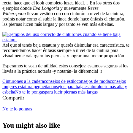
recta, hace que el look completo luzca ideal… En los otros dos
ejemplos donde
Eva Longoria
y nuevamente
Reese
Witherspoon
llevan vestido con con cinturón a nivel de la cintura,
podrás notar como al subir la línea donde hace énfasis el cinturón,
las piernas lucen más largas y por tanto se ven más esbeltas.
Así que si tenés baja estatura y querés disimular esa característica, te
recomendamos hacer énfasis siempre a nivel de la cintura para
visualmente «alargar» tus piernas, y lograr una mejor proporción.
Esperamos te sean de utilidad estos consejos; estamos seguras si los
llevás a la práctica notarás -y notarán- la diferencia! ;)
Cinturones a la cadera
consejos de estilo
consejos de moda
consejos
mujeres estatura pequeña
consejos para baja estatura
lucir más alta y
esbelta
No te lo pongas
para lucir piernas más largas
Compartir
No te lo pongas
You might also like